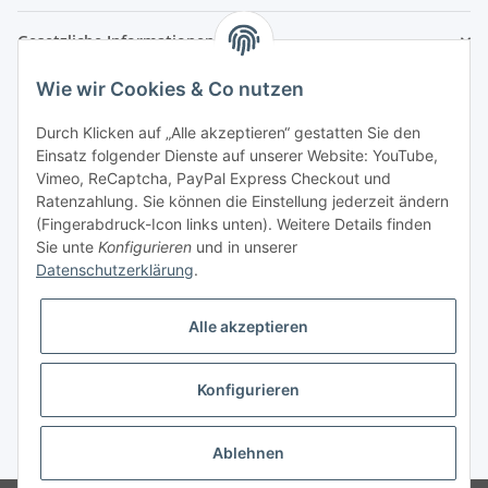
Gesetzliche Informationen
Wie wir Cookies & Co nutzen
Durch Klicken auf „Alle akzeptieren“ gestatten Sie den
Einsatz folgender Dienste auf unserer Website: YouTube,
Vimeo, ReCaptcha, PayPal Express Checkout und
Ratenzahlung. Sie können die Einstellung jederzeit ändern
(Fingerabdruck-Icon links unten). Weitere Details finden
Sie unte
Konfigurieren
und in unserer
Datenschutzerklärung
.
⚠ Die Informationen in diesem Demoshop haben keinerlei Gültigkeit und
Alle akzeptieren
dienen ausschließlich der Demonstration des JTL-Shops.
Konfigurieren
* Alle Preise inkl. gesetzlicher USt., zzgl.
Versand
Ablehnen