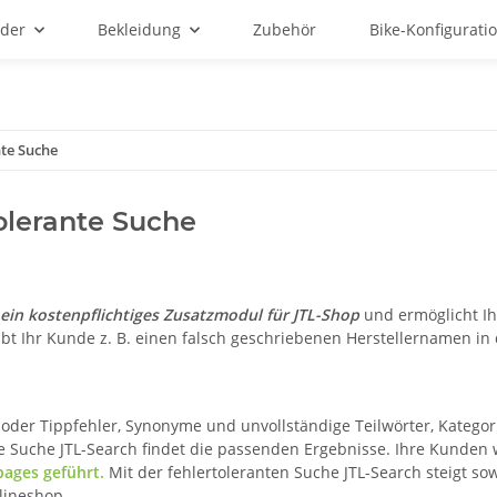
äder
Bekleidung
Zubehör
Bike-Konfigurati
nte Suche
olerante Suche
t ein kostenpflichtiges Zusatzmodul für JTL-Shop
und ermöglicht I
ibt Ihr Kunde z. B. einen falsch geschriebenen Herstellernamen i
.
 oder Tippfehler, Synonyme und unvollständige Teilwörter, Katego
te Suche JTL-Search findet die passenden Ergebnisse. Ihre Kunde
ages geführt.
Mit der fehlertoleranten Suche JTL-Search steigt so
lineshop.