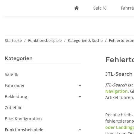
Sale %
Fahrr
Startseite
Funktionsbeispiele
Kategorien & Suche
Fehlertolera
Fehlert
Kategorien
JTL-Search
Sale %
JTL-Search is
Fahrräder
Navigation
. G
Bekleidung
Artikel führen
Zubehör
Rechtschreib-
Bike-Konfiguration
fehlertoleran
oder Landingp
Funktionsbeispiele
Umsatz im On