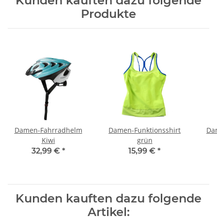
Kunden kauften dazu folgende
Produkte
Damen-Fahrradhelm
Damen-Funktionsshirt
Da
Kiwi
grün
32,99 €
*
15,99 €
*
Kunden kauften dazu folgende
Artikel: