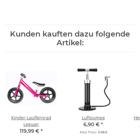
Kunden kauften dazu folgende
Artikel:
Kinder-Lauflernrad
Luftpumpe
He
Leguan
6,90 €
*
119,99 €
*
Alter Preis:
7,98 €